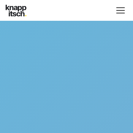
1
Home
2
About Me
3
Portfolio
4
Leistungen
5
Clients & Partners